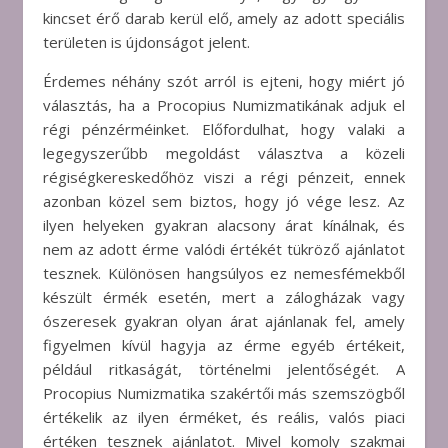
kincset érő darab kerül elő, amely az adott speciális
területen is újdonságot jelent.
Érdemes néhány szót arról is ejteni, hogy miért jó
választás, ha a Procopius Numizmatikának adjuk el
régi pénzérméinket. Előfordulhat, hogy valaki a
legegyszerűbb megoldást választva a közeli
régiségkereskedőhöz viszi a régi pénzeit, ennek
azonban közel sem biztos, hogy jó vége lesz. Az
ilyen helyeken gyakran alacsony árat kínálnak, és
nem az adott érme valódi értékét tükröző ajánlatot
tesznek. Különösen hangsúlyos ez nemesfémekből
készült érmék esetén, mert a zálogházak vagy
ószeresek gyakran olyan árat ajánlanak fel, amely
figyelmen kívül hagyja az érme egyéb értékeit,
például ritkaságát, történelmi jelentőségét. A
Procopius Numizmatika szakértői más szemszögből
értékelik az ilyen érméket, és reális, valós piaci
értéken tesznek ajánlatot. Mivel komoly szakmai