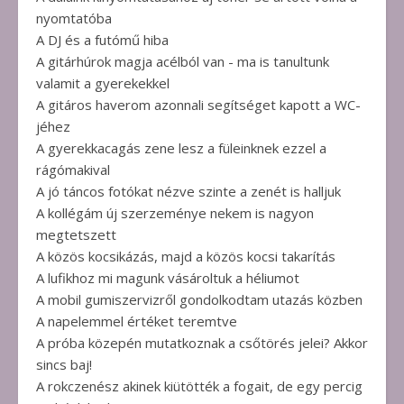
nyomtatóba
A DJ és a futómű hiba
A gitárhúrok magja acélból van - ma is tanultunk
valamit a gyerekekkel
A gitáros haverom azonnali segítséget kapott a WC-
jéhez
A gyerekkacagás zene lesz a füleinknek ezzel a
rágómakival
A jó táncos fotókat nézve szinte a zenét is halljuk
A kollégám új szerzeménye nekem is nagyon
megtetszett
A közös kocsikázás, majd a közös kocsi takarítás
A lufikhoz mi magunk vásároltuk a héliumot
A mobil gumiszervizről gondolkodtam utazás közben
A napelemmel értéket teremtve
A próba közepén mutatkoznak a csőtörés jelei? Akkor
sincs baj!
A rokczenész akinek kiütötték a fogait, de egy percig