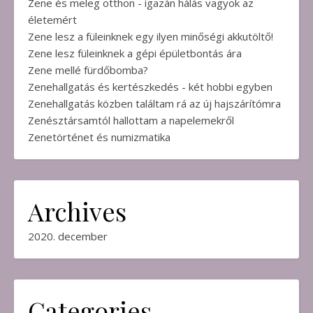
Zene és meleg otthon - igazán hálás vagyok az
életemért
Zene lesz a füleinknek egy ilyen minőségi akkutöltő!
Zene lesz füleinknek a gépi épületbontás ára
Zene mellé fürdőbomba?
Zenehallgatás és kertészkedés - két hobbi egyben
Zenehallgatás közben találtam rá az új hajszárítómra
Zenésztársamtól hallottam a napelemekről
Zenetörténet és numizmatika
Archives
2020. december
Categories