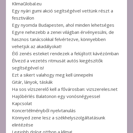
KlimaGlobal.eu
Egy nyári gumi akció segítségével vettünk részt a
fesztiválon
Egy nyomda Budapesten, ahol minden lehetséges
Egyre nehezebb a zenei világban érvényesülni, de
hasznos tanácsokkal felvértezve, könnyebben
vehetjük az akadályokat!
Élő zenés esteket rendezek a felújított kávézómban
Élvezd a vezetés ritmusát autós kiegészítők
segítségével is!
Ezt a sikert valahogy meg kell ünnepelni
Gitár, lányok, táskák
Ha sos vízszerelő kell a fővárosban: vizszereles.net
Hajóbérlés Balatonon egy vonósnégyessel
Kapcsolat
Koncertélményből nyelvtanulás
Könnyed zene lesz a székhelyszolgáltatásunk
elintézése
Legjobb dolog otthon a klíma!