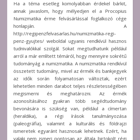
Ha a téma esetleg komolyabban érdekel bárkit,
annak javaslom, hogy mélyedjen el a Procopius
Numizmatika érme felvásárlással foglalkozó cége
honlapján. A
http://regipenzfelvasarlas.hu/numizmatika-regi-
penz-gyujtes/ weboldal ugyanis rendkívül hasznos
tudnivalókkal szolgál. Sokat megtudhatunk például
arról a már említett témáról, hogy mennyire sokrétű
tudományág a numizmatika. A numizmatika rendkívül
összetett tudomány, mivel az érmék és bankjegyek
az idők során folyamatosan változtak, ezért
lehetetlen minden darabot teljes részletességében
megismerni és meghatározni. Az érmék
azonosításához gyakran több segédtudomány
bevonására is szükség van, például a címertan
(heraldika), a régi írások tanulmányozása
(paleográfia), valamint a kulturális és földrajzi
ismeretek egyaránt hasznosak lehetnek. Ezért, ha
valaki nem ismeri pontosan az általa birtokolt régi