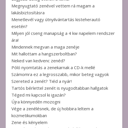
Megnyugtató zenével vettem rá magam a
lakásbiztosításra
Menetlevél vagy útnyilvántartás kisteherautó
esetén?
Milyen jól cseng manapság a 4 kw napelem rendszer
ára!
Mindennek megvan a maga zenéje
Mit hallottam a hangszerboltban?
Neked van kedvenc zenéd?
Póló nyomtatás a zenekarnak a CD-k mellé
Számomra ez a legrosszabb, mikor beteg vagyok
Szereted a zenét? Tiéd a nyár!
Tartós bérlettel zenét is nyugodtabban hallgatok
Téged mi kapcsol ki igazán?
Újra könnyedén mozogni
Vége a zenélésnek, de új hobbira leltem a
kozmetikumokban
Zene és kényelem