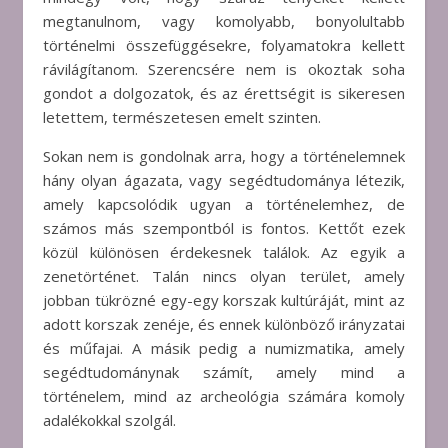
megtanulnom, vagy komolyabb, bonyolultabb
történelmi összefüggésekre, folyamatokra kellett
rávilágítanom. Szerencsére nem is okoztak soha
gondot a dolgozatok, és az érettségit is sikeresen
letettem, természetesen emelt szinten.
Sokan nem is gondolnak arra, hogy a történelemnek
hány olyan ágazata, vagy segédtudománya létezik,
amely kapcsolódik ugyan a történelemhez, de
számos más szempontból is fontos. Kettőt ezek
közül különösen érdekesnek találok. Az egyik a
zenetörténet. Talán nincs olyan terület, amely
jobban tükrözné egy-egy korszak kultúráját, mint az
adott korszak zenéje, és ennek különböző irányzatai
és műfajai. A másik pedig a numizmatika, amely
segédtudománynak számít, amely mind a
történelem, mind az archeológia számára komoly
adalékokkal szolgál.