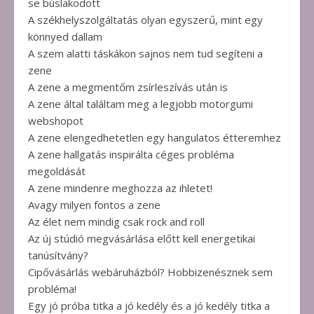
se búslakodott
A székhelyszolgáltatás olyan egyszerű, mint egy
könnyed dallam
A szem alatti táskákon sajnos nem tud segíteni a
zene
A zene a megmentőm zsírleszívás után is
A zene által találtam meg a legjobb motorgumi
webshopot
A zene elengedhetetlen egy hangulatos étteremhez
A zene hallgatás inspirálta céges probléma
megoldását
A zene mindenre meghozza az ihletet!
Avagy milyen fontos a zene
Az élet nem mindig csak rock and roll
Az új stúdió megvásárlása előtt kell energetikai
tanúsítvány?
Cipővásárlás webáruházból? Hobbizenésznek sem
probléma!
Egy jó próba titka a jó kedély és a jó kedély titka a