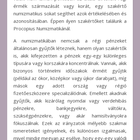
érmék származását vagy korát, egy szakértő
numizmatikus sokat segíthet azok értékelésében és
azonosításában. Éppen ilyen szakértőket találunk a
Procopius Numizmatikánál.
A numizmatikában nemcsak a régi pénzeket
általánosan gyűjtők léteznek, hanem olyan szakértők
is, akik kifejezetten a pénzek egy-egy különleges
típusára vagy korszakára koncentrálnak. Vannak, akik
bizonyos történelmi időszakok érméit gyűjtik
(például az ókor, középkor vagy újkor darabjait), míg
mások egy adott ország vagy régió
fizetőeszközeire specializálódnak. Emellett akadnak
gyűjtők, akik kizárólag nyomdai vagy verdehibás
pénzekre, bankjegyekre, váltókra,
szükségpénzekre, vagy akár hamisítványokra
fókuszálnak. Ezek az irányzatok mélyebb szakmai
ismereteket igényelnek, és különösen izgalmasak,
mivel mindig megvan az esélye, hogy egy-egy valódi