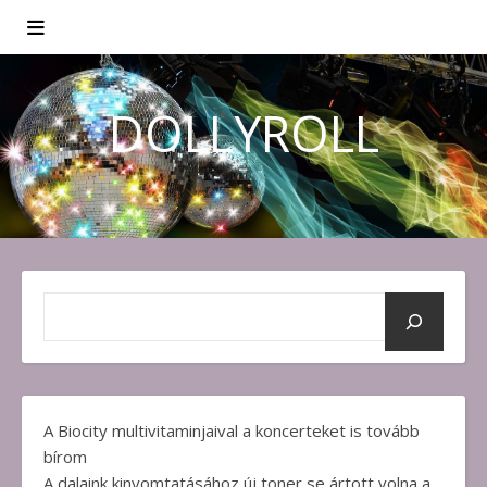
DOLLYROLL
A Biocity multivitaminjaival a koncerteket is tovább
bírom
A dalaink kinyomtatásához új toner se ártott volna a