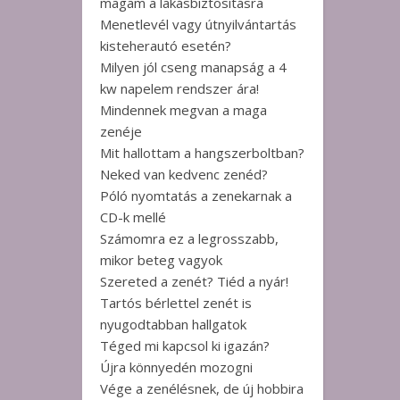
magam a lakásbiztosításra
Menetlevél vagy útnyilvántartás
kisteherautó esetén?
Milyen jól cseng manapság a 4
kw napelem rendszer ára!
Mindennek megvan a maga
zenéje
Mit hallottam a hangszerboltban?
Neked van kedvenc zenéd?
Póló nyomtatás a zenekarnak a
CD-k mellé
Számomra ez a legrosszabb,
mikor beteg vagyok
Szereted a zenét? Tiéd a nyár!
Tartós bérlettel zenét is
nyugodtabban hallgatok
Téged mi kapcsol ki igazán?
Újra könnyedén mozogni
Vége a zenélésnek, de új hobbira