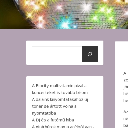
A 
ze
A Biocity multivitaminjaival a
j
koncerteket is tovább bírom
hé
A dalaink kinyomtatásához új
he
toner se ártott volna a
Az
nyomtatóba
né
A DJ és a futómű hiba
b
A gitárhúrok magja acélból van -