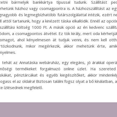
zetni bármelyik bankkártya típussal tudunk. Szállítást pe
rhetünk házhoz vagy csomagpontra is. A házhozszállítást az eg
gnagyobb és legmegbízhatóbb futárszolgálattal intézik, ezért 
ll attól tartanunk, hogy a kinézett táska elkallódik. Ennél az opció
szállítási költség 1000 Ft. A másik opció az én kedvenc szállít
dom, a csomagpontos átvétel. Ez tök király, mert oda kérhetjü
omagot, ahol kényelmesen át tudjuk venni, és nem kell ott
rtózkodnunk, mikor megérkezik, akkor mehetünk érte, amik
ényelmes.
 tehát az Annatáska webáruház, egy elegáns, jó árakkal operá
inőségi termékeket forgalmazó online üzlet. Ha szereted
skákat, pénztárcákat és egyéb kiegészítőket, akkor mindenk
togass el az oldalra! Biztosan találni fogsz olyat a bő kínálatban, 
te ízlésednek megfelelő.