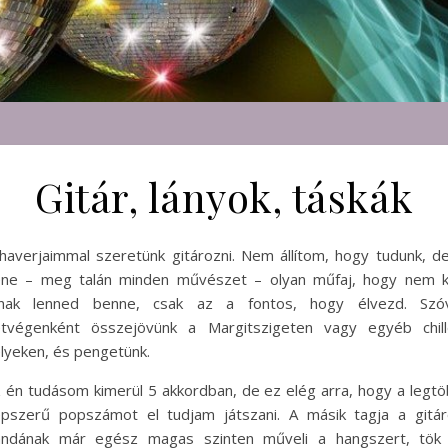
Gitár, lányok, táskák
haverjaimmal szeretünk gitározni. Nem állítom, hogy tudunk, d
ne – meg talán minden művészet – olyan műfaj, hogy nem k
ónak lenned benne, csak az a fontos, hogy élvezd. Szóv
tvégenként összejövünk a Margitszigeten vagy egyéb chill
lyeken, és pengetünk.
 én tudásom kimerül 5 akkordban, de ez elég arra, hogy a legt
pszerű popszámot el tudjam játszani. A másik tagja a gitá
andának már egész magas szinten műveli a hangszert, tök 