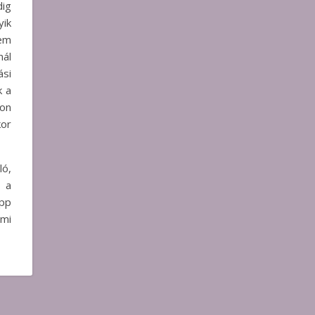
dig
yik
nem
nál
ási
k a
hon
or
ló,
 a
épp
ami