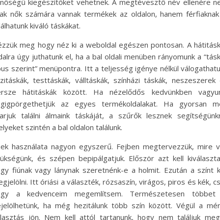
nőségű kiegészítőket vehetnek. A megtévesztő név ellenére 
ak nők számára vannak termékek az oldalon, hanem férfiaknak
lálhatunk kiváló táskákat.
zzük meg hogy néz ki a weboldal egészen pontosan. A hátitás
dalra úgy juthatunk el, ha a bal oldali menüben rányomunk a “tás
pus szerint” menüpontra. Itt a teljesség igénye nélkül válogathat
zitáskák, testtáskák, válltáskák, színházi táskák, neszeszerek
ersze hátitáskák között. Ha nézelődős kedvünkben vagyun
égigpörgethetjük az egyes termékoldalakat. Ha gyorsan m
arjuk találni álmaink táskáját, a szűrők lesznek segítségünk
lyeket szintén a bal oldalon találunk.
ek használata nagyon egyszerű. Fejben megtervezzük, mire 
ükségünk, és szépen bepipálgatjuk. Először azt kell kiválaszta
gy fiúnak vagy lánynak szeretnénk-e a holmit. Ezután a színt k
gjelölni. Itt óriási a választék, rózsaszín, virágos, piros és kék, c
ogy a kedvenceim megemlítsem. Természetesen többet 
jelölhetünk, ha még hezitálunk több szín között. Végül a mé
lasztás jön. Nem kell attól tartanunk, hogy nem találjuk me