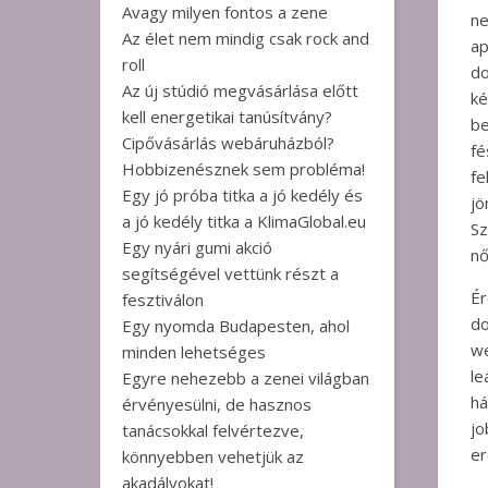
Avagy milyen fontos a zene
ne
Az élet nem mindig csak rock and
ap
roll
d
Az új stúdió megvásárlása előtt
ké
kell energetikai tanúsítvány?
be
Cipővásárlás webáruházból?
fé
Hobbizenésznek sem probléma!
fe
Egy jó próba titka a jó kedély és
jö
a jó kedély titka a KlimaGlobal.eu
Sz
Egy nyári gumi akció
nő
segítségével vettünk részt a
Ér
fesztiválon
do
Egy nyomda Budapesten, ahol
w
minden lehetséges
l
Egyre nehezebb a zenei világban
há
érvényesülni, de hasznos
jo
tanácsokkal felvértezve,
er
könnyebben vehetjük az
akadályokat!