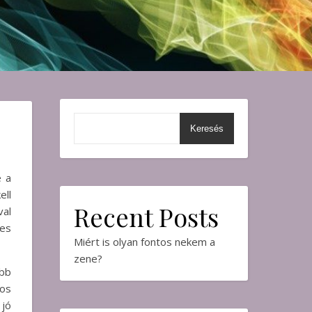
Keresés
e a
ell
Recent Posts
al
es
Miért is olyan fontos nekem a
zene?
öbb
ros
jó