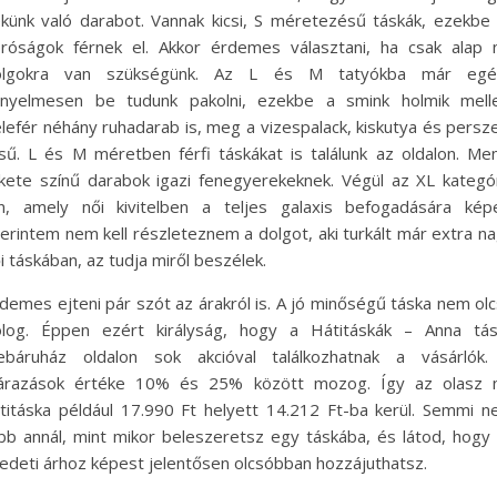
künk való darabot. Vannak kicsi, S méretezésű táskák, ezekbe
róságok férnek el. Akkor érdemes választani, ha csak alap 
olgokra van szükségünk. Az L és M tatyókba már egé
nyelmesen be tudunk pakolni, ezekbe a smink holmik melle
lefér néhány ruhadarab is, meg a vizespalack, kiskutya és persz
sű. L és M méretben férfi táskákat is találunk az oldalon. Me
kete színű darabok igazi fenegyerekeknek. Végül az XL kategó
n, amely női kivitelben a teljes galaxis befogadására kép
erintem nem kell részleteznem a dolgot, aki turkált már extra n
i táskában, az tudja miről beszélek.
demes ejteni pár szót az árakról is. A jó minőségű táska nem ol
log. Éppen ezért királyság, hogy a Hátitáskák – Anna tás
ebáruház oldalon sok akcióval találkozhatnak a vásárlók.
eárazások értéke 10% és 25% között mozog. Így az olasz n
titáska például 17.990 Ft helyett 14.212 Ft-ba kerül. Semmi 
bb annál, mint mikor beleszeretsz egy táskába, és látod, hogy
edeti árhoz képest jelentősen olcsóbban hozzájuthatsz.