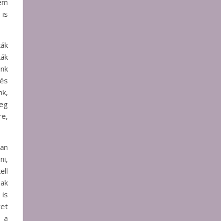
nem
 is
kák
kák
unk
 és
k,
eg
re,
van
ni,
ell
sak
is
ret
g a