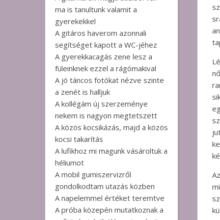
sz
ma is tanultunk valamit a
sr
gyerekekkel
a
A gitáros haverom azonnali
ta
segítséget kapott a WC-jéhez
A gyerekkacagás zene lesz a
Lé
füleinknek ezzel a rágómakival
nő
A jó táncos fotókat nézve szinte
ra
a zenét is halljuk
si
A kollégám új szerzeménye
eg
nekem is nagyon megtetszett
sz
A közös kocsikázás, majd a közös
ju
kocsi takarítás
ke
A lufikhoz mi magunk vásároltuk a
ké
héliumot
A mobil gumiszervizről
Az
gondolkodtam utazás közben
mi
A napelemmel értéket teremtve
s
A próba közepén mutatkoznak a
kü