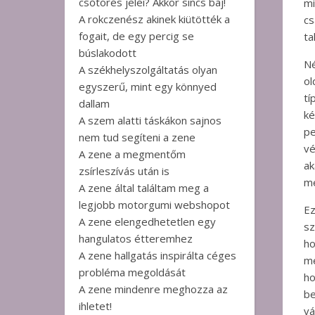
csőtörés jelei? Akkor sincs baj!
mi
A rokczenész akinek kiütötték a
cs
fogait, de egy percig se
ta
búslakodott
Né
A székhelyszolgáltatás olyan
ol
egyszerű, mint egy könnyed
tí
dallam
ké
A szem alatti táskákon sajnos
p
nem tud segíteni a zene
v
A zene a megmentőm
ak
zsírleszívás után is
me
A zene által találtam meg a
legjobb motorgumi webshopot
Ez
A zene elengedhetetlen egy
sz
hangulatos étteremhez
ho
A zene hallgatás inspirálta céges
me
probléma megoldását
h
A zene mindenre meghozza az
be
ihletet!
vá