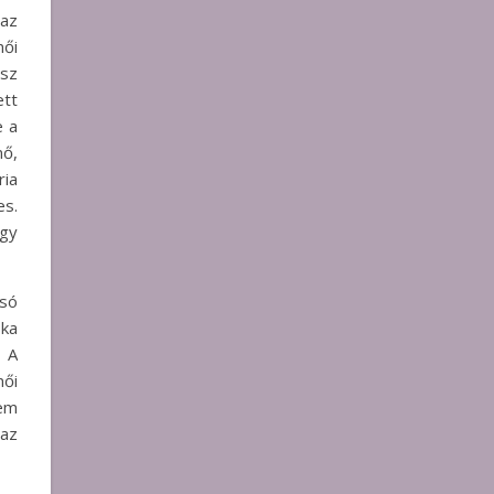
 az
női
sz
tt
e a
nő,
ria
es.
agy
csó
ka
 A
ői
nem
 az