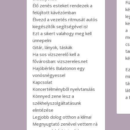
Fi
Élő zenés esteket rendezek a
ké
felújított kávézómban
le
Élvezd a vezetés ritmusát autós
ke
kiegészítők segítségével is!
a 
Ezt a sikert valahogy meg kell
mó
ünnepelni
cs
Gitár, lányok, táskák
ta
Ha sos vízszerelő kell a
k
fővárosban: vizszereles.net
Hajóbérlés Balatonon egy
Ez
vonósnégyessel
m
Kapcsolat
tá
Koncertélményből nyelvtanulás
lá
Könnyed zene lesz a
a 
székhelyszolgáltatásunk
elintézése
Legjobb dolog otthon a klíma!
Megnyugtató zenével vettem rá