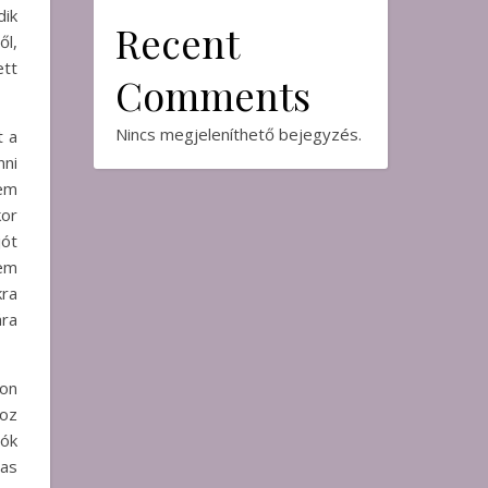
dik
Recent
ől,
tt
Comments
Nincs megjeleníthető bejegyzés.
t a
nni
nem
kor
jót
nem
kra
ára
lon
hoz
ók
as