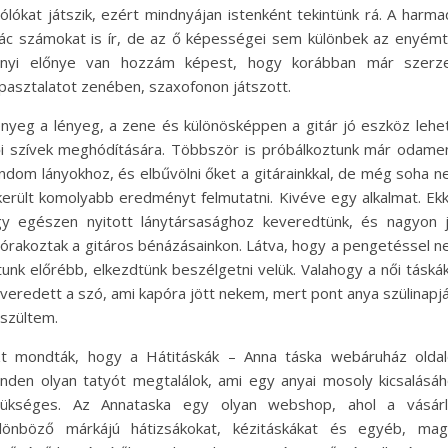
ólókat játszik, ezért mindnyájan istenként tekintünk rá. A harma
ác számokat is ír, de az ő képességei sem különbek az enyémt
nnyi előnye van hozzám képest, hogy korábban már szerze
pasztalatot zenében, szaxofonon játszott.
nyeg a lényeg, a zene és különösképpen a gitár jó eszköz lehe
i szívek meghódítására. Többször is próbálkoztunk már odame
ndom lányokhoz, és elbűvölni őket a gitárainkkal, de még soha 
került komolyabb eredményt felmutatni. Kivéve egy alkalmat. Ek
y egészen nyitott lánytársasághoz keveredtünk, és nagyon 
órakoztak a gitáros bénázásainkon. Látva, hogy a pengetéssel 
tunk előrébb, elkezdtünk beszélgetni velük. Valahogy a női táská
veredett a szó, ami kapóra jött nekem, mert pont anya szülinapj
szültem.
t mondták, hogy a Hátitáskák – Anna táska webáruház olda
nden olyan tatyót megtalálok, ami egy anyai mosoly kicsalásá
zükséges. Az Annataska egy olyan webshop, ahol a vásárl
lönböző márkájú hátizsákokat, kézitáskákat és egyéb, mag