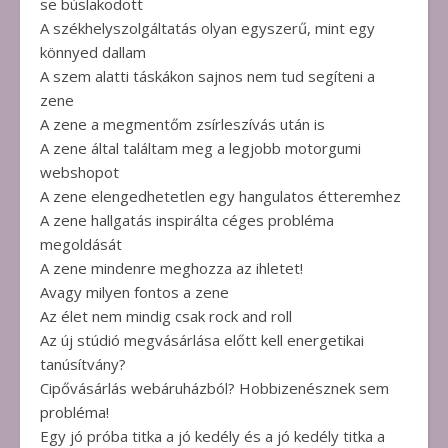
se búslakodott
A székhelyszolgáltatás olyan egyszerű, mint egy
könnyed dallam
A szem alatti táskákon sajnos nem tud segíteni a
zene
A zene a megmentőm zsírleszívás után is
A zene által találtam meg a legjobb motorgumi
webshopot
A zene elengedhetetlen egy hangulatos étteremhez
A zene hallgatás inspirálta céges probléma
megoldását
A zene mindenre meghozza az ihletet!
Avagy milyen fontos a zene
Az élet nem mindig csak rock and roll
Az új stúdió megvásárlása előtt kell energetikai
tanúsítvány?
Cipővásárlás webáruházból? Hobbizenésznek sem
probléma!
Egy jó próba titka a jó kedély és a jó kedély titka a