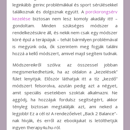
leginkább gerinc problémákkal és sport sérülésekkel
találkoznak és dolgoznak együtt. A
porckorongsérv
kezelése
biztosan nem lesz komoly akadály itt! –
gondoltam. Minden szükséges módszer a
rendelkezésükre áll, és nekik nem csak egy módszer
köré épül a terápiájuk – tehát bármilyen problémával
is megyünk oda, ők szerintem meg fogják találni
hozzá a kellő módszert, amivel majd segíteni tudnak.
Módszereikről szólva: az összessel jobban
megismerkedhetünk, ha az oldalon a „kezelések”
fület lenyitjuk. Először láthatjuk itt a tíz „kezdő”
módszert felsorolva, azután pedig azt a négyet,
amit speciális esetekben szoktak alkalmazni. Ne
aggódj, ha hozzájuk fordulsz segítségért, akkor
tényleg biztosan megtalálják azt, ami neked a
legjobb! Ez a cél is! A rendezőelvet „Back 2 Balance”-
nak hívják, és erről az ebookjukat is letölthetjük
ingyen therapy4u.hu-ról.