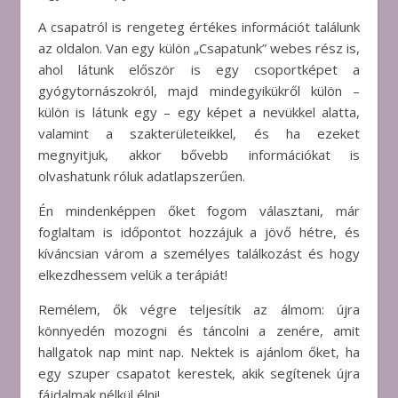
A csapatról is rengeteg értékes információt találunk
az oldalon. Van egy külön „Csapatunk” webes rész is,
ahol látunk először is egy csoportképet a
gyógytornászokról, majd mindegyikükről külön –
külön is látunk egy – egy képet a nevükkel alatta,
valamint a szakterületeikkel, és ha ezeket
megnyitjuk, akkor bővebb információkat is
olvashatunk róluk adatlapszerűen.
Én mindenképpen őket fogom választani, már
foglaltam is időpontot hozzájuk a jövő hétre, és
kíváncsian várom a személyes találkozást és hogy
elkezdhessem velük a terápiát!
Remélem, ők végre teljesítik az álmom: újra
könnyedén mozogni és táncolni a zenére, amit
hallgatok nap mint nap. Nektek is ajánlom őket, ha
egy szuper csapatot kerestek, akik segítenek újra
fájdalmak nélkül élni!