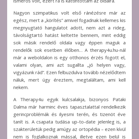
ismerős volt, ezért rá is kattintottam az oldalra.
Nagyon szimpatikus volt első ránézésre már az
egész, mert a „körítés” amivel fogadnak kellemes kis
megnyugtató hangulatot adott, nem azt a rideg,
távolságtartó hatást keltette bennem, mint eddig
sok másik rendelő oldala vagy éppen maguk a
rendelők sok esetben élőben… A therapy4u.hu-nál
már a weboldalon is egy otthonos érzés fogott el,
valami olyan, ami azt sugallta „jó helyen vagy,
vigyázunk rád”. Ezen felbuzdulva tovább nézelődtem
náluk, mert úgy éreztem, megtaláltam, ami kell
nekem.
A Therapy4u egyik kulcsalakja, bizonyos Pataki
Dalma már harminc éves tapasztalattal rendelkezik
gerincproblémák és ilyesmi terén, és tizenöt éve
tanít is. A csapata tudása up-to-date jelenleg is, a
szakterületük pedig amúgy az ortopédia – ezen kívül
nem is foglalkoznak mással, illetve ezen belül is