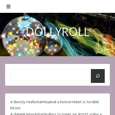
DOLLYROLL
A Biocity multivitaminjaival a koncerteket is tovább
bírom
A dalaink kinyomtatásához új toner se ártott volna a