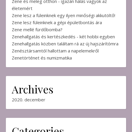
Zene és meleg otthon - igazán hálás vagyok az
életemért
Zene lesz a füleinknek egy ilyen minőségi akkutöltő!
Zene lesz füleinknek a gépi épületbontás ára
Zene mellé fürdőbomba?
Zenehallgatás és kertészkedés - két hobbi egyben
Zenehallgatás közben találtam rá az új hajszárítómra
Zenésztársamtól hallottam a napelemekről
Zenetörténet és numizmatika
Archives
2020. december
Categories