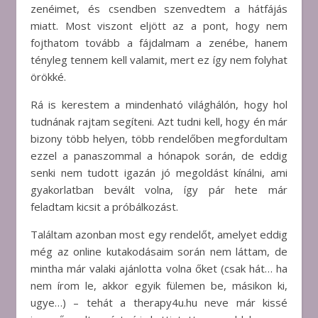
zenéimet, és csendben szenvedtem a hátfájás
miatt. Most viszont eljött az a pont, hogy nem
fojthatom tovább a fájdalmam a zenébe, hanem
tényleg tennem kell valamit, mert ez így nem folyhat
örökké.
Rá is kerestem a mindenható világhálón, hogy hol
tudnának rajtam segíteni. Azt tudni kell, hogy én már
bizony több helyen, több rendelőben megfordultam
ezzel a panaszommal a hónapok során, de eddig
senki nem tudott igazán jó megoldást kínálni, ami
gyakorlatban bevált volna, így pár hete már
feladtam kicsit a próbálkozást.
Találtam azonban most egy rendelőt, amelyet eddig
még az online kutakodásaim során nem láttam, de
mintha már valaki ajánlotta volna őket (csak hát… ha
nem írom le, akkor egyik fülemen be, másikon ki,
ugye…) – tehát a therapy4u.hu neve már kissé