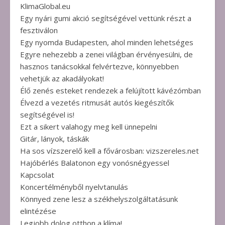
KlimaGlobal.eu
Egy nyári gumi akció segítségével vettünk részt a
fesztiválon
Egy nyomda Budapesten, ahol minden lehetséges
Egyre nehezebb a zenei világban érvényesülni, de
hasznos tanácsokkal felvértezve, könnyebben
vehetjük az akadályokat!
Élő zenés esteket rendezek a felújított kávézómban
Élvezd a vezetés ritmusát autós kiegészítők
segítségével is!
Ezt a sikert valahogy meg kell ünnepelni
Gitár, lányok, táskák
Ha sos vízszerelő kell a fővárosban: vizszereles.net
Hajóbérlés Balatonon egy vonósnégyessel
Kapcsolat
Koncertélményből nyelvtanulás
Könnyed zene lesz a székhelyszolgáltatásunk
elintézése
Legjobb dolog otthon a klíma!