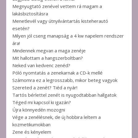
Megnyugtató zenével vettem rá magam a
lakásbiztosításra
Menetlevél vagy útnyilvántartás kisteherautó
esetén?
Milyen jól cseng manapság a 4 kw napelem rendszer
ára!
Mindennek megvan a maga zenéje
Mit hallottam a hangszerboltban?
Neked van kedvenc zenéd?
Póló nyomtatás a zenekarnak a CD-k mellé
Számomra ez a legrosszabb, mikor beteg vagyok
Szereted a zenét? Tiéd a nyár!
Tartós bérlettel zenét is nyugodtabban hallgatok
Téged mi kapcsol ki igazán?
Újra könnyedén mozogni
Vége a zenélésnek, de új hobbira leltem a
kozmetikumokban
Zene és kényelem