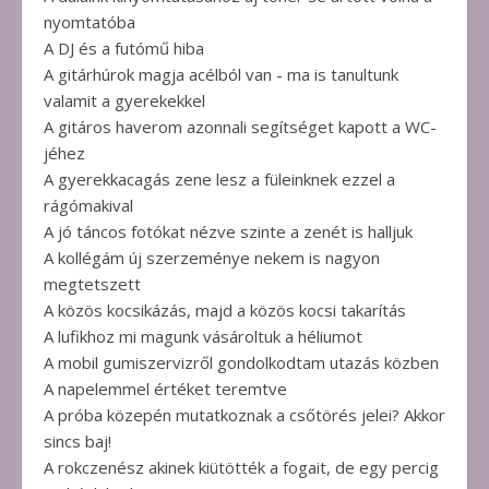
nyomtatóba
A DJ és a futómű hiba
A gitárhúrok magja acélból van - ma is tanultunk
valamit a gyerekekkel
A gitáros haverom azonnali segítséget kapott a WC-
jéhez
A gyerekkacagás zene lesz a füleinknek ezzel a
rágómakival
A jó táncos fotókat nézve szinte a zenét is halljuk
A kollégám új szerzeménye nekem is nagyon
megtetszett
A közös kocsikázás, majd a közös kocsi takarítás
A lufikhoz mi magunk vásároltuk a héliumot
A mobil gumiszervizről gondolkodtam utazás közben
A napelemmel értéket teremtve
A próba közepén mutatkoznak a csőtörés jelei? Akkor
sincs baj!
A rokczenész akinek kiütötték a fogait, de egy percig