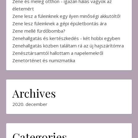
Zene és meleg otthon - igazán hálás vagyok az
életemért
Zene lesz a füleinknek egy ilyen minőségi akkutöltő!
Zene lesz füleinknek a gépi épületbontás ára
Zene mellé fürdőbomba?
Zenehallgatás és kertészkedés - két hobbi egyben
Zenehallgatás közben találtam rá az új hajszárítómra
Zenésztársamtól hallottam a napelemekről
Zenetörténet és numizmatika
Archives
2020. december
Categories