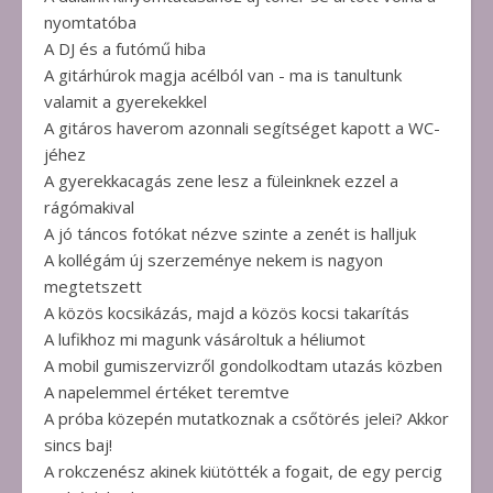
nyomtatóba
A DJ és a futómű hiba
A gitárhúrok magja acélból van - ma is tanultunk
valamit a gyerekekkel
A gitáros haverom azonnali segítséget kapott a WC-
jéhez
A gyerekkacagás zene lesz a füleinknek ezzel a
rágómakival
A jó táncos fotókat nézve szinte a zenét is halljuk
A kollégám új szerzeménye nekem is nagyon
megtetszett
A közös kocsikázás, majd a közös kocsi takarítás
A lufikhoz mi magunk vásároltuk a héliumot
A mobil gumiszervizről gondolkodtam utazás közben
A napelemmel értéket teremtve
A próba közepén mutatkoznak a csőtörés jelei? Akkor
sincs baj!
A rokczenész akinek kiütötték a fogait, de egy percig