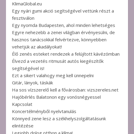
KlimaGlobal.eu
Egy nyári gumi akció segítségével vettünk részt a
fesztiválon
Egy nyomda Budapesten, ahol minden lehetséges
Egyre nehezebb a zenei világban érvényesülni, de
hasznos tanácsokkal felvértezve, könnyebben
vehetjük az akadályokat!
Élő zenés esteket rendezek a felújított kávézómban
Élvezd a vezetés ritmusát autós kiegészítők
segítségével is!
Ezt a sikert valahogy meg kell ünnepelni
Gitár, lányok, táskák
Ha sos vízszerelő kell a fővárosban: vizszereles.net
Hajóbérlés Balatonon egy vonósnégyessel
Kapcsolat
Koncertélményből nyelvtanulás
Könnyed zene lesz a székhelyszolgáltatásunk
elintézése
Legjobb dolog otthon a klíma!