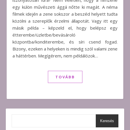
iszonyatosan fura? Nem véletlen, hogy a filmzene
egy külön művészeti ággá nőtte ki magát. A néma
filmek idején a zene sokszor a beszéd helyett tudta
közölni a szereplők érzelmi állapotát. Vagy itt egy
másik példa – képzeld el, hogy belépsz egy
étterembe/üzletbe/bevásároló
központba/konditerembe, és síri csend fogad.
Bizony, ezeken a helyeken is mindig szól valami zene
a háttérben. Megígérem, nem példálózok…
TOVÁBB
Keresés