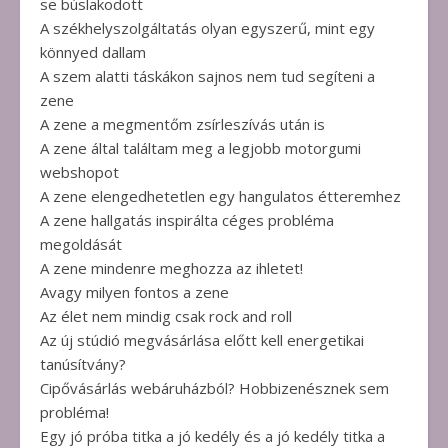
se búslakodott
A székhelyszolgáltatás olyan egyszerű, mint egy
könnyed dallam
A szem alatti táskákon sajnos nem tud segíteni a
zene
A zene a megmentőm zsírleszívás után is
A zene által találtam meg a legjobb motorgumi
webshopot
A zene elengedhetetlen egy hangulatos étteremhez
A zene hallgatás inspirálta céges probléma
megoldását
A zene mindenre meghozza az ihletet!
Avagy milyen fontos a zene
Az élet nem mindig csak rock and roll
Az új stúdió megvásárlása előtt kell energetikai
tanúsítvány?
Cipővásárlás webáruházból? Hobbizenésznek sem
probléma!
Egy jó próba titka a jó kedély és a jó kedély titka a