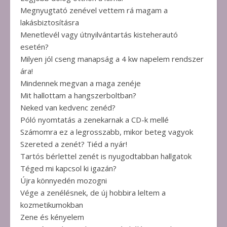
Megnyugtató zenével vettem rá magam a
lakásbiztosításra
Menetlevél vagy útnyilvántartás kisteherautó
esetén?
Milyen jól cseng manapság a 4 kw napelem rendszer
ára!
Mindennek megvan a maga zenéje
Mit hallottam a hangszerboltban?
Neked van kedvenc zenéd?
Póló nyomtatás a zenekarnak a CD-k mellé
Számomra ez a legrosszabb, mikor beteg vagyok
Szereted a zenét? Tiéd a nyár!
Tartós bérlettel zenét is nyugodtabban hallgatok
Téged mi kapcsol ki igazán?
Újra könnyedén mozogni
Vége a zenélésnek, de új hobbira leltem a
kozmetikumokban
Zene és kényelem