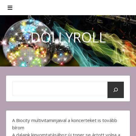
DOLLYROLL
A Biocity multivitaminjaival a koncerteket is tovább
bírom
A dalaink kinyomtatásához új toner se ártott volna a