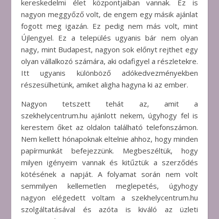
kereskedelmi élet központjaiban vannak. Ez is
nagyon meggyőző volt, de engem egy másik ajánlat
fogott meg igazán. Ez pedig nem más volt, mint
Újlengyel. Ez a település ugyanis bár nem olyan
nagy, mint Budapest, nagyon sok előnyt rejthet egy
olyan vállalkozó számára, aki odafigyel a részletekre.
Itt ugyanis különböző adókedvezményekben
részesülhetünk, amiket aligha hagyna ki az ember.
Nagyon tetszett tehát az, amit a
szekhelycentrum.hu ajánlott nekem, úgyhogy fel is
kerestem őket az oldalon található telefonszámon.
Nem kellett hónapoknak eltelnie ahhoz, hogy minden
papírmunkát befejezzünk. Megbeszéltük, hogy
milyen igényeim vannak és kitűztük a szerződés
kötésének a napját. A folyamat során nem volt
semmilyen kellemetlen meglepetés, úgyhogy
nagyon elégedett voltam a szekhelycentrum.hu
szolgáltatásával és azóta is kiváló az üzleti