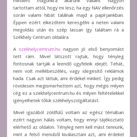
mindent magunkra akarunk vállalni. Nagyon
tartottam attól, hogy mi lesz, ha egy NAV ellenőrzés
során valami hibát találnak majd a papírjainkban.
Éppen ezért elkezdtem keresgélni a neten valami
megoldás után és szép lassan így találtam rá a
Székhely Centrum oldalára.
A
szekhelycentrum.hu
nagyon jó első benyomást
tett rám. Mivel látszott rajtuk, hogy tényleg
fontosnak tartják a leendő ügyfeleik idejét. Tehát,
nem volt mellébeszélés, vagy idegesítő reklámok
hada. Csak azt láttuk, ami érdekel minket. Így pedig
rövidesen megismerhettem azt, hogy mégis milyen
cég ez a szekhelycentrum.hu és milyen feltételekkel
igényelhetek tőlük székhelyszolgáltatást.
Mivel igazából zöldfülű voltam az egész témában
ezért nagyon hálás voltam, hogy ennyi tájékoztató
elérhető az oldalon. Tényleg nem kell mást tennünk,
mint a felső menüből kiválasztani azt, ami érdekel