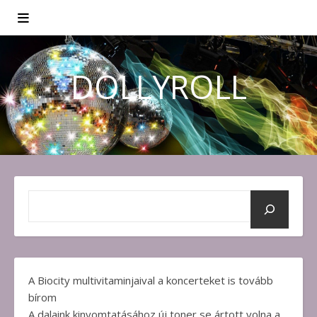
DOLLYROLL
A Biocity multivitaminjaival a koncerteket is tovább
bírom
A dalaink kinyomtatásához új toner se ártott volna a