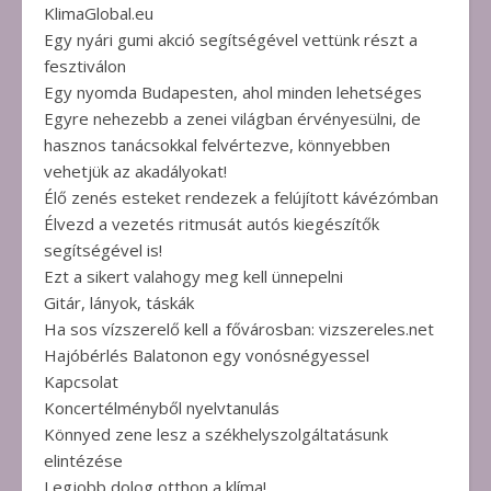
KlimaGlobal.eu
Egy nyári gumi akció segítségével vettünk részt a
fesztiválon
Egy nyomda Budapesten, ahol minden lehetséges
Egyre nehezebb a zenei világban érvényesülni, de
hasznos tanácsokkal felvértezve, könnyebben
vehetjük az akadályokat!
Élő zenés esteket rendezek a felújított kávézómban
Élvezd a vezetés ritmusát autós kiegészítők
segítségével is!
Ezt a sikert valahogy meg kell ünnepelni
Gitár, lányok, táskák
Ha sos vízszerelő kell a fővárosban: vizszereles.net
Hajóbérlés Balatonon egy vonósnégyessel
Kapcsolat
Koncertélményből nyelvtanulás
Könnyed zene lesz a székhelyszolgáltatásunk
elintézése
Legjobb dolog otthon a klíma!