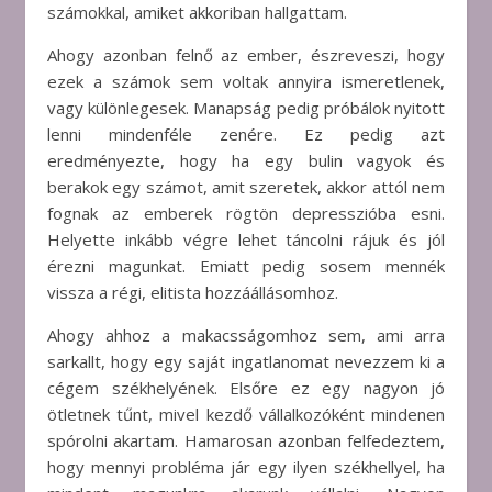
számokkal, amiket akkoriban hallgattam.
Ahogy azonban felnő az ember, észreveszi, hogy
ezek a számok sem voltak annyira ismeretlenek,
vagy különlegesek. Manapság pedig próbálok nyitott
lenni mindenféle zenére. Ez pedig azt
eredményezte, hogy ha egy bulin vagyok és
berakok egy számot, amit szeretek, akkor attól nem
fognak az emberek rögtön depresszióba esni.
Helyette inkább végre lehet táncolni rájuk és jól
érezni magunkat. Emiatt pedig sosem mennék
vissza a régi, elitista hozzáállásomhoz.
Ahogy ahhoz a makacsságomhoz sem, ami arra
sarkallt, hogy egy saját ingatlanomat nevezzem ki a
cégem székhelyének. Elsőre ez egy nagyon jó
ötletnek tűnt, mivel kezdő vállalkozóként mindenen
spórolni akartam. Hamarosan azonban felfedeztem,
hogy mennyi probléma jár egy ilyen székhellyel, ha