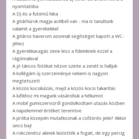
nyomtatóba
A DJ és a futómű hiba
A gitárhúrok magja acélból van - ma is tanultunk
valamit a gyerekekkel
A gitáros haverom azonnali segítséget kapott a WC-
jéhez
A gyerekkacagás zene lesz a füleinknek ezzel a
rágómakival
A jó táncos fotókat nézve szinte a zenét is halljuk
A kollégám új szerzeménye nekem is nagyon
megtetszett
A közös kocsikázás, majd a közös kocsi takarítás
A lufikhoz mi magunk vásároltuk a héliumot
A mobil gumiszervizről gondolkodtam utazás közben
A napelemmel értéket teremtve
A próba közepén mutatkoznak a csőtörés jelei? Akkor
sincs baj!
A rokczenész akinek kiütötték a fogait, de egy percig