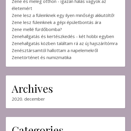
Zene és meleg otthon - igazán hálás vagyok az
életemért
Zene lesz a füleinknek egy ilyen minőségi akkutöltő!
Zene lesz füleinknek a gépi épületbontás ára
Zene mellé fürdőbomba?
Zenehallgatás és kertészkedés - két hobbi egyben
Zenehallgatás közben találtam rá az új hajszárítómra
Zenésztársamtól hallottam a napelemekről
Zenetörténet és numizmatika
Archives
2020. december
Categories