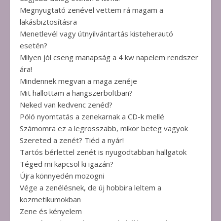
Megnyugtató zenével vettem rá magam a
lakásbiztosításra
Menetlevél vagy útnyilvántartás kisteherautó
esetén?
Milyen jól cseng manapság a 4 kw napelem rendszer
ára!
Mindennek megvan a maga zenéje
Mit hallottam a hangszerboltban?
Neked van kedvenc zenéd?
Póló nyomtatás a zenekarnak a CD-k mellé
Számomra ez a legrosszabb, mikor beteg vagyok
Szereted a zenét? Tiéd a nyár!
Tartós bérlettel zenét is nyugodtabban hallgatok
Téged mi kapcsol ki igazán?
Újra könnyedén mozogni
Vége a zenélésnek, de új hobbira leltem a
kozmetikumokban
Zene és kényelem