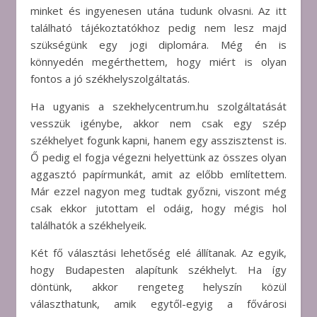
minket és ingyenesen utána tudunk olvasni. Az itt
található tájékoztatókhoz pedig nem lesz majd
szükségünk egy jogi diplomára. Még én is
könnyedén megérthettem, hogy miért is olyan
fontos a jó székhelyszolgáltatás.
Ha ugyanis a szekhelycentrum.hu szolgáltatását
vesszük igénybe, akkor nem csak egy szép
székhelyet fogunk kapni, hanem egy asszisztenst is.
Ő pedig el fogja végezni helyettünk az összes olyan
aggasztó papírmunkát, amit az előbb említettem.
Már ezzel nagyon meg tudtak győzni, viszont még
csak ekkor jutottam el odáig, hogy mégis hol
találhatók a székhelyeik.
Két fő választási lehetőség elé állítanak. Az egyik,
hogy Budapesten alapítunk székhelyt. Ha így
döntünk, akkor rengeteg helyszín közül
választhatunk, amik egytől-egyig a fővárosi