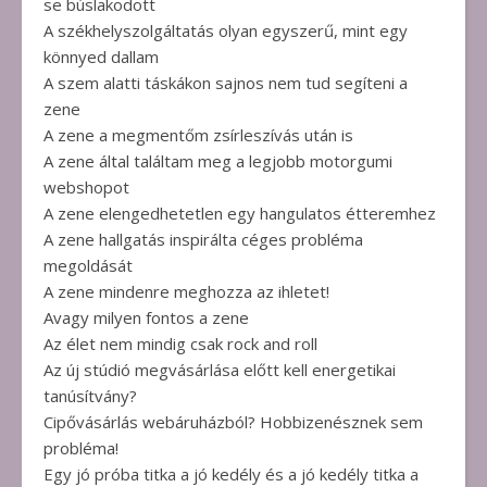
se búslakodott
A székhelyszolgáltatás olyan egyszerű, mint egy
könnyed dallam
A szem alatti táskákon sajnos nem tud segíteni a
zene
A zene a megmentőm zsírleszívás után is
A zene által találtam meg a legjobb motorgumi
webshopot
A zene elengedhetetlen egy hangulatos étteremhez
A zene hallgatás inspirálta céges probléma
megoldását
A zene mindenre meghozza az ihletet!
Avagy milyen fontos a zene
Az élet nem mindig csak rock and roll
Az új stúdió megvásárlása előtt kell energetikai
tanúsítvány?
Cipővásárlás webáruházból? Hobbizenésznek sem
probléma!
Egy jó próba titka a jó kedély és a jó kedély titka a