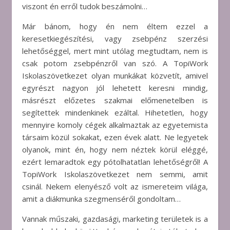
viszont én erről tudok beszámolni…
Már bánom, hogy én nem éltem ezzel a
keresetkiegészítési, vagy zsebpénz szerzési
lehetőséggel, mert mint utólag megtudtam, nem is
csak potom zsebpénzről van szó. A TopiWork
Iskolaszövetkezet olyan munkákat közvetít, amivel
egyrészt nagyon jól lehetett keresni mindig,
másrészt előzetes szakmai előmenetelben is
segítettek mindenkinek ezáltal. Hihetetlen, hogy
mennyire komoly cégek alkalmaztak az egyetemista
társaim közül sokakat, ezen évek alatt. Ne legyetek
olyanok, mint én, hogy nem néztek körül eléggé,
ezért lemaradtok egy pótolhatatlan lehetőségről! A
TopiWork Iskolaszövetkezet nem semmi, amit
csinál. Nekem elenyésző volt az ismereteim világa,
amit a diákmunka szegmenséről gondoltam…
Vannak műszaki, gazdasági, marketing területek is a