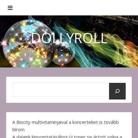
DOLLYROLL
A Biocity multivitaminjaival a koncerteket is tovább
bírom
A dalaink kinyomtatásához új toner se ártott volna a