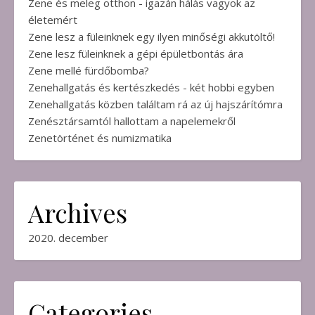
Zene és meleg otthon - igazán hálás vagyok az
életemért
Zene lesz a füleinknek egy ilyen minőségi akkutöltő!
Zene lesz füleinknek a gépi épületbontás ára
Zene mellé fürdőbomba?
Zenehallgatás és kertészkedés - két hobbi egyben
Zenehallgatás közben találtam rá az új hajszárítómra
Zenésztársamtól hallottam a napelemekről
Zenetörténet és numizmatika
Archives
2020. december
Categories