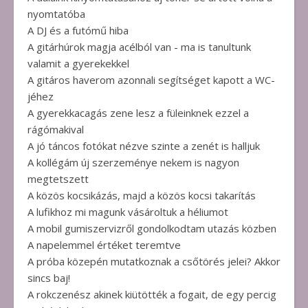
nyomtatóba
A DJ és a futómű hiba
A gitárhúrok magja acélból van - ma is tanultunk
valamit a gyerekekkel
A gitáros haverom azonnali segítséget kapott a WC-
jéhez
A gyerekkacagás zene lesz a füleinknek ezzel a
rágómakival
A jó táncos fotókat nézve szinte a zenét is halljuk
A kollégám új szerzeménye nekem is nagyon
megtetszett
A közös kocsikázás, majd a közös kocsi takarítás
A lufikhoz mi magunk vásároltuk a héliumot
A mobil gumiszervizről gondolkodtam utazás közben
A napelemmel értéket teremtve
A próba közepén mutatkoznak a csőtörés jelei? Akkor
sincs baj!
A rokczenész akinek kiütötték a fogait, de egy percig