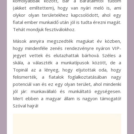
komolyabbak között, bár a barátaimtól tudom
(akiket említettem), hogy van nyári meló is, ami
olykor olyan területekhez kapcsolódott, ahol egy
fiatal ember munkaidő után jól is tudta érezni magát.
Tehát mondjuk fesztiválokhoz.
Mások annyira megszedték magukat év közben,
hogy mindenféle zenés rendezvényre nyáron VIP-
jegyet vettek és elutazhattak bárhová. Széles a
skála, a választék a munkatípusok között, de a
Topinál az a lényeg, hogy eljutottak oda, hogy
felismerték, a fiatalok foglalkoztatásában nagy
potenciál van és ez egy olyan terület, ahol mindenki
jól jár: munkavállaló és munkáltató egységesen.
Mert ebben a magyar állam is nagyon támogató!
Szóval hajrá!