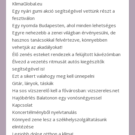
KlimaGlobal.eu
Egy nyári gumi akció segítségével vettünk részt a
fesztiválon
Egy nyomda Budapesten, ahol minden lehetséges
Egyre nehezebb a zenei világban érvényesülni, de
hasznos tanácsokkal felvértezve, könnyebben
vehetjük az akadályokat!
Élő zenés esteket rendezek a felújított kávézómban
Élvezd a vezetés ritmusát autós kiegészítők
segítségével is!
Ezt a sikert valahogy meg kell ünnepelni
Gitár, lányok, táskák
Ha sos vízszerelő kell a fővárosban: vizszereles.net
Hajóbérlés Balatonon egy vonósnégyessel
Kapcsolat
Koncertélményből nyelvtanulás
Könnyed zene lesz a székhelyszolgáltatásunk
elintézése
Legjobb dolog otthon a klíma!