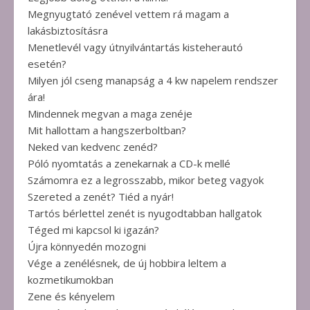
Megnyugtató zenével vettem rá magam a
lakásbiztosításra
Menetlevél vagy útnyilvántartás kisteherautó
esetén?
Milyen jól cseng manapság a 4 kw napelem rendszer
ára!
Mindennek megvan a maga zenéje
Mit hallottam a hangszerboltban?
Neked van kedvenc zenéd?
Póló nyomtatás a zenekarnak a CD-k mellé
Számomra ez a legrosszabb, mikor beteg vagyok
Szereted a zenét? Tiéd a nyár!
Tartós bérlettel zenét is nyugodtabban hallgatok
Téged mi kapcsol ki igazán?
Újra könnyedén mozogni
Vége a zenélésnek, de új hobbira leltem a
kozmetikumokban
Zene és kényelem