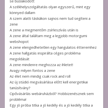
se búslakodott
A székhelyszolgáltatás olyan egyszerű, mint egy
könnyed dallam
A szem alatti táskákon sajnos nem tud segíteni a
zene
A zene a megmentőm zsírleszívás után is
A zene által találtam meg a legjobb motorgumi
webshopot
A zene elengedhetetlen egy hangulatos étteremhez
A zene hallgatás inspirálta céges probléma
megoldását
A zene mindenre meghozza az ihletet!
Avagy milyen fontos a zene
Az élet nem mindig csak rock and roll
Az új stúdió megvásárlása előtt kell energetikai
tanúsítvány?
Cipővásárlás webáruházból? Hobbizenésznek sem
probléma!
Egy jó próba titka a jó kedély és a jó kedély titka a